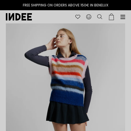
FREE SHIPPING ON ORDERS ABOVE 150€ IN BENELUX