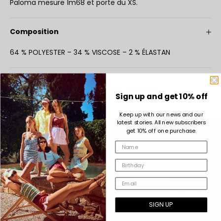
Paloma mesure 1m68 et porte du XS.
Composition
64 % POLYESTER
–
34 % VISCOSE
–
2 % ÉLASTAN
COMPLETE THE LOOK
INDEE GIRL FOREVER
Sign up and get 10% off
Keep up with our news and our
latest stories. All new subscribers
get 10% off one purchase.
SIGN UP