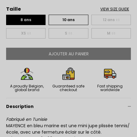
Taille
VIEW SIZE GUIDE
8 ans
10 ans
12 ans
XS
S
M
AJOUTER AU PANIER
A proudly Belgian,
Guaranteed safe
Fast shipping
global brand
checkout
worldwide
Description
Fabriqué en Tunisie
MAYENCE en bleu marine est une mini jupe plissée tennis/
école, avec une fermeture éclair sur le côté.