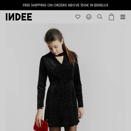
FREE SHIPPING ON ORDERS ABOVE 150€ IN BENELUX