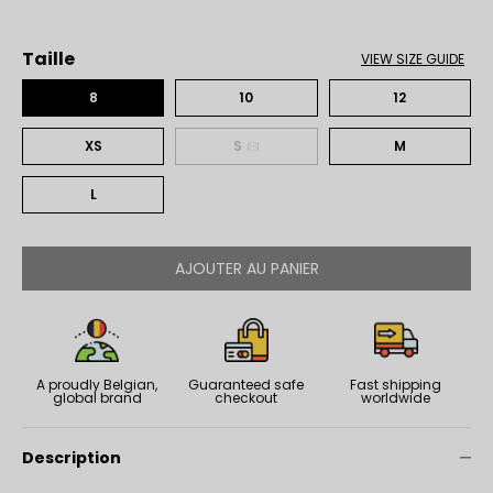
Taille
VIEW SIZE GUIDE
8
10
12
XS
S
M
L
AJOUTER AU PANIER
A proudly Belgian,
Guaranteed safe
Fast shipping
global brand
checkout
worldwide
Description